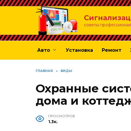
Перейти
к
Сигнализац
содержанию
советы профессионал
Авто
Установка
Ремонт
ГЛАВНАЯ
»
ВИДЫ
Охранные сист
дома и коттедж
ПРОСМОТРОВ
1.3к.