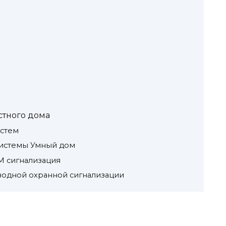
стного дома
истем
системы Умный дом
M сигнализация
водной охранной сигнализации