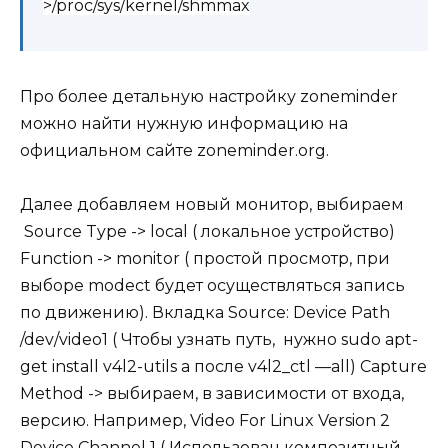
>/proc/sys/kernel/shmmax
Про более детальную настройку zoneminder
можно найти нужную информацию на
официальном сайте zoneminder.org.
Далее добавляем новый монитор, выбираем
Source Type -> local ( локальное устройство)
Function -> monitor ( простой просмотр, при
выборе modect будет осуществляться запись
по движению). Вкладка Source: Device Path
/dev/video1 ( Чтобы узнать путь, нужно sudo apt-
get install v4l2-utils а после v4l2_ctl —all) Capture
Method -> выбираем, в зависимости от входа,
версию. Например, Video For Linux Version 2
Device Channel 1 ( Использован композитный