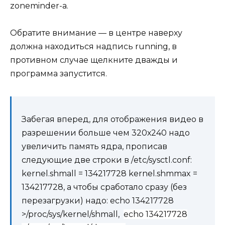
zoneminder-a.
Обратите внимание — в центре наверху
должна находиться надпись running, в
противном случае щелкните дважды и
программа запустится.
Забегая вперед, для отображения видео в
разрешении больше чем 320х240 надо
увеличить память ядра, прописав
следующие две строки в /etc/sysctl.conf:
kernel.shmall = 134217728 kernel.shmmax =
134217728, а чтобы сработало сразу (без
перезагрузки) надо: echo 134217728
>/proc/sys/kernel/shmall,
echo 134217728