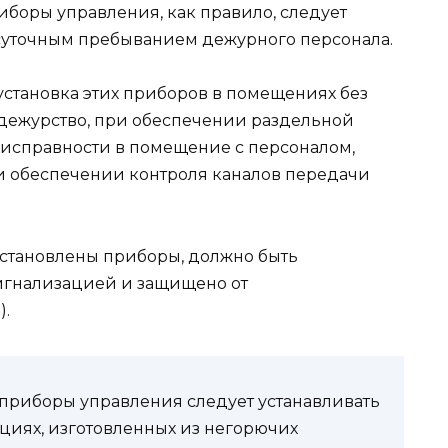
оры управления, как пра­вило, следует
суточным пребы­ванием дежурного персонала.
установка этих приборов в помещениях без
 дежурство, при обеспечении раздельной
еисправности в помещение с персоналом,
и обеспечении контроля каналов пере­дачи
установлены при­боры, должно быть
игнализацией и защищено от
).
риборы управления следует устанавливать
кциях, изготовлен­ных из негорючих