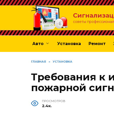
Перейти
к
Сигнализац
содержанию
советы профессионал
Авто
Установка
Ремонт
ГЛАВНАЯ
»
УСТАНОВКА
Требования к 
пожарной сиг
ПРОСМОТРОВ
2.4к.