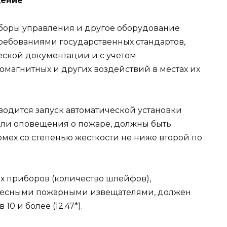
щение
оры управления и другое оборудование
требованиями госу­дарственных стандартов,
еской документации и с учетом
омаг­нитных и других воздействий в местах их
водится запуск автома­тической установки
и оповеще­ния о пожаре, должны быть
мех со степенью жесткости не ниже второй по
х приборов (количество шлейфов),
ресными пожарными изве­щателями, должен
0 и более (12.47*).