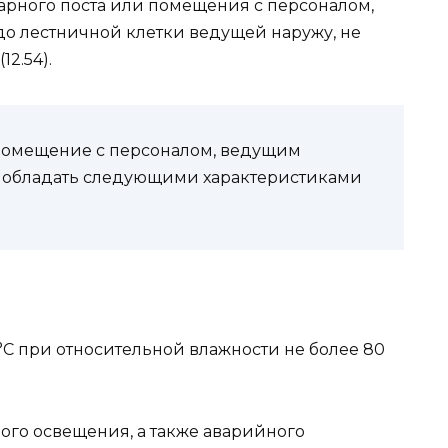
арного поста или помещения с персоналом,
о лестничной клет­ки ведущей наружу, не
12.54).
омещение с персоналом, веду­щим
о обладать следующими ха­рактеристиками
5°С при относительной влажности не более 80
ого освещения, а также аварий­ного