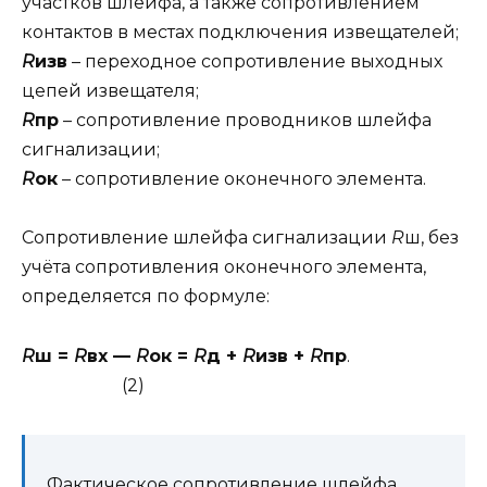
участков шлейфа, а также сопротивлением
контактов в местах подключения извещателей;
R
изв
– переходное сопротивление выходных
цепей извещателя;
R
пр
– сопротивление проводников шлейфа
сигнализации;
R
ок
– сопротивление оконечного элемента.
Сопротивление шлейфа сигнализации
R
ш, без
учёта сопротивления оконечного элемента,
определяется по формуле:
R
ш =
R
вх —
R
ок =
R
д +
R
изв +
R
пр
.
(2)
Фактическое сопротивление шлейфа