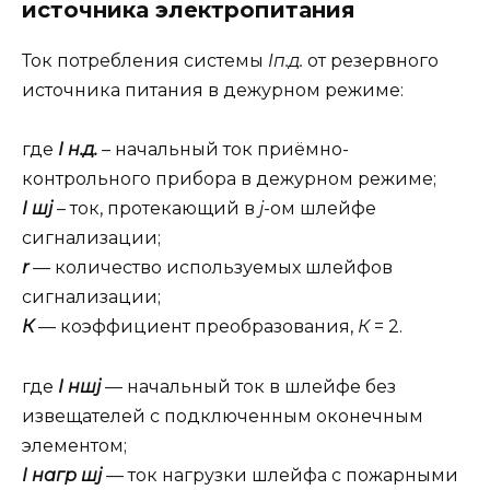
источника электропитания
Ток потребления системы
Iп.д.
от резервного
источника питания в дежурном режиме:
где
I н.д.
– начальный ток приёмно-
контрольного прибора в дежурном режиме;
I шj
– ток, протекающий в
j
-ом шлейфе
сигнализации;
r
—
количество используемых шлейфов
сигнализации;
К
— коэффициент преобразования,
К
= 2.
где
I ншj
— начальный ток в шлейфе без
извещателей с подключенным оконечным
элементом;
I нагр шj
— ток нагрузки шлейфа с пожарными