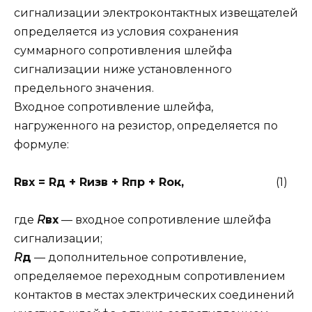
сигнализации электроконтактных извещателей
определяется из условия сохранения
суммарного сопротивления шлейфа
сигнализации ниже установленного
предельного значения.
Входное сопротивление шлейфа,
нагруженного на резистор, определяется по
формуле:
Rвх = Rд + Rизв + Rпр + Rок,
(1)
где
R
вх
— входное сопротивление шлейфа
сигнализации;
R
д
— дополнительное сопротивление,
определяемое переходным сопротивлением
контактов в местах электрических соединений