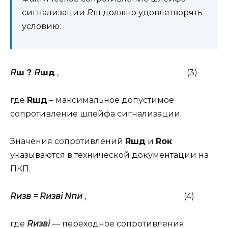
сигнализации
R
ш должно удовлетворять
условию:
R
ш ?
R
шд
, (3)
где
Rшд
– максимальное допустимое
сопротивление шлейфа сигнализации.
Значения сопротивлений
Rшд
и
Rок
указываются в технической документации на
ПКП.
Rизв = Rизвi Nпи
, (4)
где
Rизвi
— переходное сопротивления