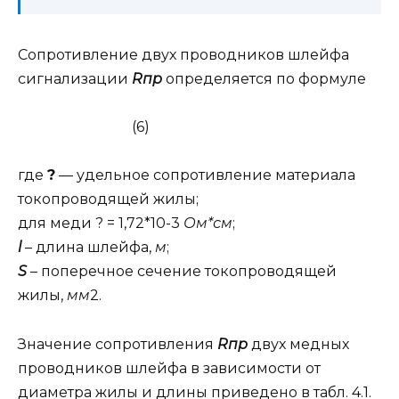
Сопротивление двух проводников шлейфа
сигнализации
Rпр
определяется по формуле
(6)
где
?
— удельное сопротивление материала
токопроводящей жилы;
для меди ? = 1,72*10-3
О
м*см
;
l
– длина шлейфа,
м
;
S
– поперечное сечение токопроводящей
жилы,
мм
2.
Значение сопротивления
Rпр
двух медных
проводников шлейфа в зависимости от
диаметра жилы и длины приведено в табл. 4.1.