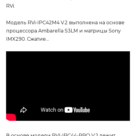
RVi.
Модель RVi-IPC42M4 V.2 выполнена на основе
процессора Ambarella S3LM и матрицы Sony
IMX290. Сжатие…
В основе модели RVI-IPC44-PRO V.2 лежит