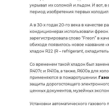
укрывал их соломой и льдом. И вот, 
период изобретения первых холодиль
А в 30-х годах 20-го века в качестве
кондиционерах использовали фреон
зарегистрировала слово “Freon” в кач
обиходе появилось новое название 
хладон R22 (R – refrigerant, охладитель)
Со временем такой хладон был замен
R407c и R410a, а также, R600a для х
применяются в пожаротушении.
Газо
защиты дорогостоящего электронного
ценных документов, музейных экспон
Установки автоматического газового 