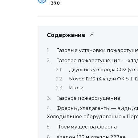
370
Содержание
Газовые установки пожаротуш
Газовое пожаротушение — хладо
Двуокись углерода CO2 (угл
Novec 1230 (Хладон ФК-5-1-12
Итоги
Газовое пожаротушение
Фреоны, хладагенты — виды, с
Холодильное оборудование » Пор
Преимущества фреона
Хладон 125 и хладон 227еа