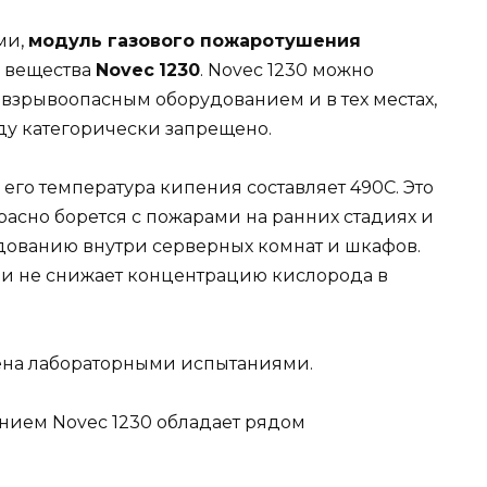
ми,
модуль газового пожаротушения
о вещества
Novec
1230
. Novec 1230 можно
зрывоопасным оборудованием и в тех местах,
ду категорически запрещено.
а его температура кипения составляет 490С. Это
красно борется с пожарами на ранних стадиях и
дованию внутри серверных комнат и шкафов.
вии не снижает концентрацию кислорода в
ена лабораторными испытаниями.
нием Novec 1230 обладает рядом