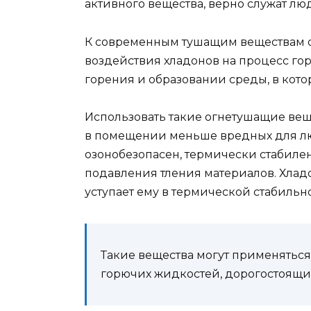
активного вещества, верно служат л
К современным тушащим веществам от
воздействия хладонов на процесс го
горения и образовании среды, в кот
Использовать такие огнетушащие вещ
в помещении меньше вредных для лю
озонобезопасен, термически стабилен,
подавления тления материалов. Хладон
уступает ему в термической стабильно
Такие вещества могут применяться
горючих жидкостей, дорогостоящи