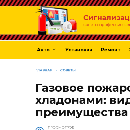
Перейти
к
Сигнализац
содержанию
советы профессионал
Авто
Установка
Ремонт
ГЛАВНАЯ
»
СОВЕТЫ
Газовое пожа
хладонами: ви
преимущества
ПРОСМОТРОВ