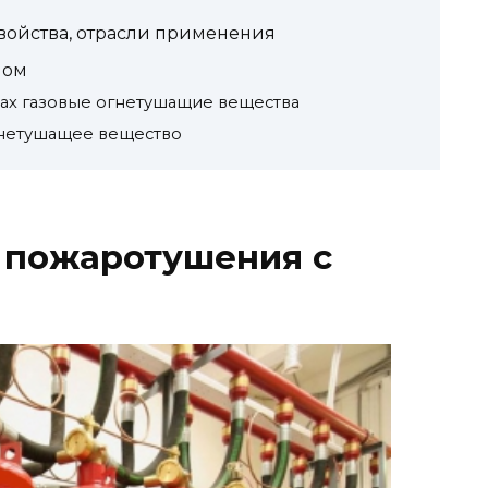
войства, отрасли применения
ном
ах газовые огнетушащие вещества
нетушащее вещество
 пожаротушения с