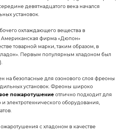
в середине девятнадцатого века начался
ных установок.
 рабочего охлаждающего вещества в
. Американская фирма «Дюпон»
естве товарной марки, таким образом, в
«хладон». Первым популярным хладоном был
.
ен на безопасные для озонового слоя фреоны
олодильных установок. Фреоны широко
вое пожаротушение
отлично подходит для
 и электротехнического оборудования,
атов.
пожаротушения с хладоном в качестве