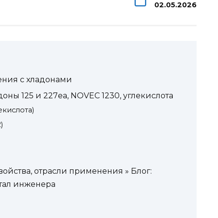
02.05.2026
ения с хладонами
ны 125 и 227еа, NOVEС 1230, углекислота
екислота)
)
войства, отрасли применения » Блог:
тал инженера