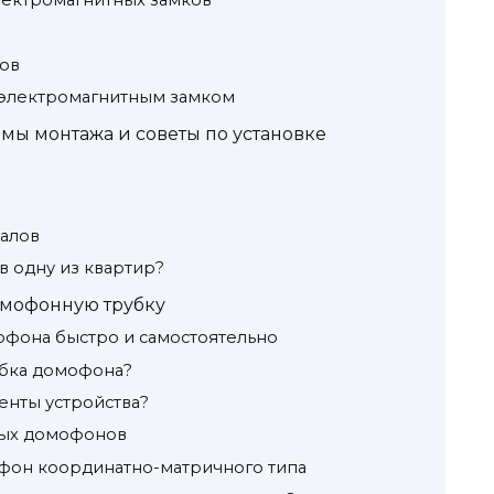
лектромагнитных замков
ов
 электромагнитным замком
мы монтажа и советы по установке
алов
 в одну из квартир?
омофонную трубку
офона быстро и самостоятельно
убка домофона?
енты устройства?
вых домофонов
фон координатно-матричного типа