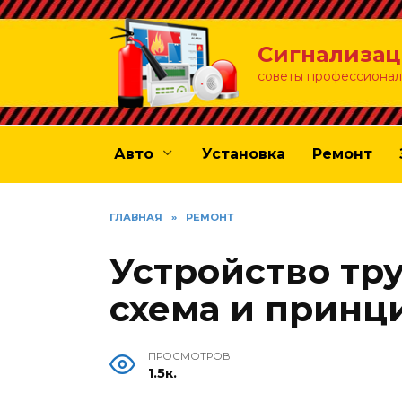
Перейти
к
Сигнализац
содержанию
советы профессионал
Авто
Установка
Ремонт
ГЛАВНАЯ
»
РЕМОНТ
Устройство тр
схема и принц
ПРОСМОТРОВ
1.5к.