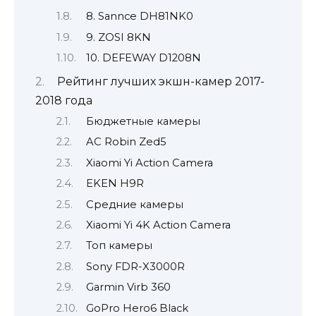
8. Sannce DH81NK0
9. ZOSI 8KN
10. DEFEWAY D1208N
Рейтинг лучших экшн-камер 2017-
2018 года
Бюджетные камеры
AC Robin Zed5
Xiaomi Yi Action Camera
EKEN H9R
Средние камеры
Xiaomi Yi 4K Action Camera
Топ камеры
Sony FDR-X3000R
Garmin Virb 360
GoPro Hero6 Black