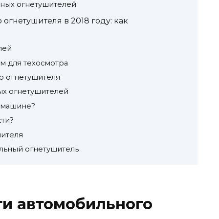
ьных огнетушителей
огнетушителя в 2018 году: как
лей
м для техосмотра
о огнетушителя
ых огнетушителей
в машине?
сти?
шителя
льный огнетушитель
ти автомобильного