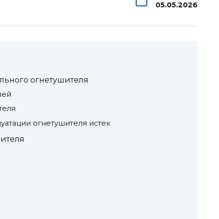
05.05.2026
ильного огнетушителя
лей
теля
плуатации огнетушителя истек
шителя