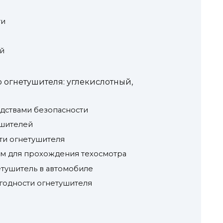
ти
й
 огнетушителя: углекислотный,
дствами безопасности
ушителей
ти огнетушителя
ям для прохождения техосмотра
етушитель в автомобиле
к годности огнетушителя