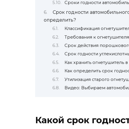
Сроки годности автомобил
Срок годности автомобильного 
определить?
Классификация огнетушите
Требования к огнетушителя
Срок действия порошковог
Срок годности углекислотн
Как хранить огнетушитель 
Как определить срок годно
Утилизация старого огнету
Видео: Выбираем автомоби
Какой срок годнос