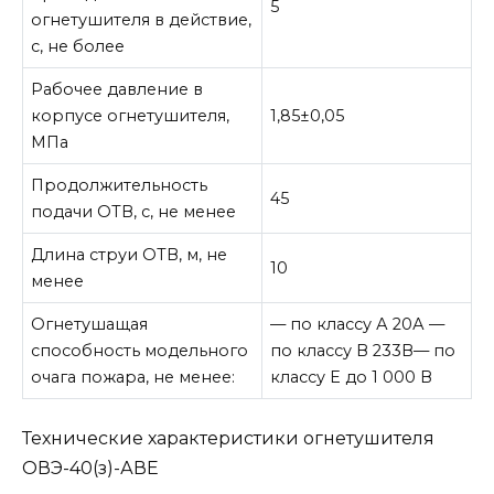
5
огнетушителя в действие,
с, не более
Рабочее давление в
корпусе огнетушителя,
1,85±0,05
МПа
Продолжительность
45
подачи ОТВ, с, не менее
Длина струи ОТВ, м, не
10
менее
Огнетушащая
— по классу А 20А —
способность модельного
по классу В 233В— по
очага пожара, не менее:
классу Е до 1 000 В
Технические характеристики огнетушителя
ОВЭ-40(з)-АВЕ