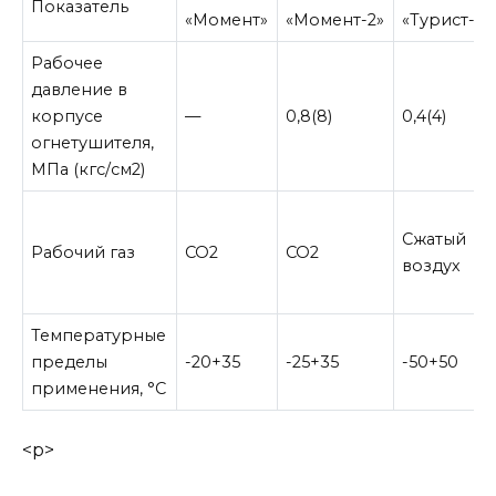
Показатель
«Момент»
«Момент-2»
«Турист-2»
Рабочее
давление в
корпусе
—
0,8(8)
0,4(4)
огнетушителя,
МПа (кгс/см2)
Сжатый
Рабочий газ
CO2
CO2
воздух
Температурные
пределы
-20+35
-25+35
-50+50
применения, °С
<p>