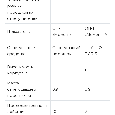
характеристика
ручных
порошковых
огнетушителей
ОП-1
ОП-1
О
Показатель
«Момент»
«Момент-2»
«
Огнетушащее
Огнетушащий
П-1А, ПФ,
П
средство
порошок
ПСБ-3
Вместимость
1
1,1
1,
корпуса, л
Масса
огнетушащего
0,9
0,9
1,
порошка, кг
Продолжительность
действия
10
7
1