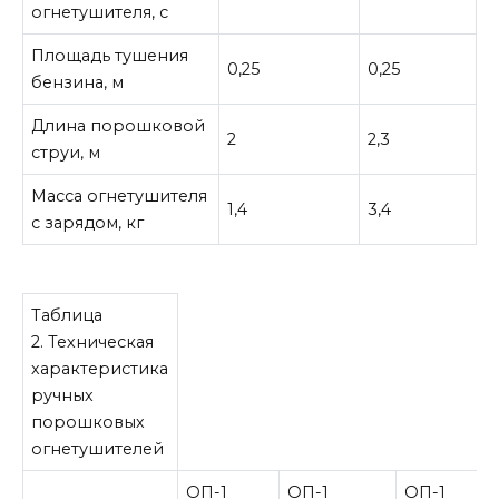
огнетушителя, с
Площадь тушения
0,25
0,25
бензина, м
Длина порошковой
2
2,3
3
струи, м
Масса огнетушителя
1,4
3,4
2
с зарядом, кг
Таблица
2. Техническая
характеристика
ручных
порошковых
огнетушителей
ОП-1
ОП-1
ОП-1