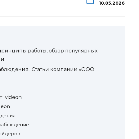
10.05.2026
ринципы работы, обзор популярных
ми
блюдения.. Статьи компании «ООО
 Ivideon
deon
юдения
онаблюдение
вайдеров