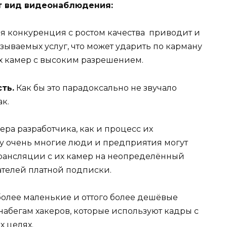
от вид видеонаблюдения:
 конкуренция с ростом качества приводит и
азываемых услуг, что может ударить по карману
х камер с высоким разрешением.
ть.
Как бы это парадоксально не звучало
ак.
ра разработчика, как и процесс их
му очень многие люди и предприятия могут
рансляции с их камер на неопределённый
ателей платной подписки.
более маленькие и оттого более дешёвые
набегам хакеров, которые используют кадры с
х целях.