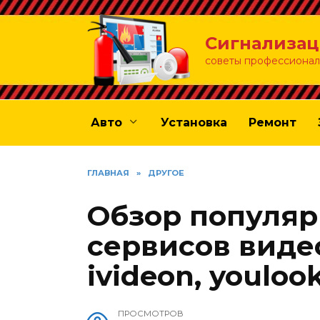
Перейти
к
Сигнализац
содержанию
советы профессионал
Авто
Установка
Ремонт
ГЛАВНАЯ
»
ДРУГОЕ
Обзор популяр
сервисов виде
ivideon, youloo
ПРОСМОТРОВ