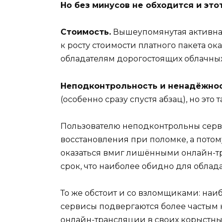
Но без минусов не обходится и эт
Стоимость.
Вышеупомянутая активная
к росту стоимости платного пакета ок
обладателям дорогостоящих облачны
Неподконтрольность и ненадёжнос
(особенно сразу спустя абзац), но это т
Пользователю неподконтрольны серве
восстановления при поломке, а пото
оказаться вмиг лишёнными онлайн-т
срок, что наиболее обидно для облад
То же обстоит и со взломщиками: наи
сервисы подвергаются более частым 
онлайн-трансляции в своих корыстны