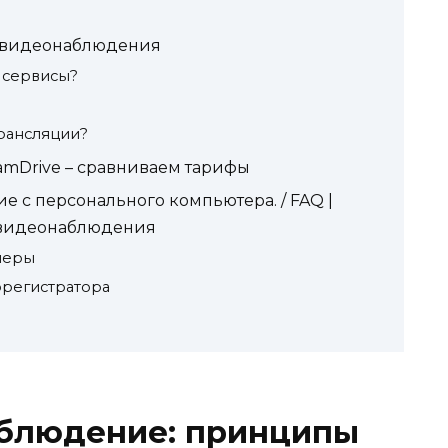
я видеонаблюдения
 сервисы?
трансляции?
amDrive – сравниваем тарифы
 с персонального компьютера. / FAQ |
я видеонаблюдения
меры
орегистратора
блюдение: принципы