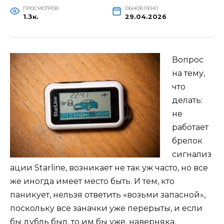
ПРОСМОТРОВ
ОБНОВЛЕНО
1.3к.
29.04.2026
Вопрос
на тему,
что
делать:
не
работает
брелок
сигнализ
ации Starline, возникает не так уж часто, но все
же иногда имеет место быть. И тем, кто
паникует, нельзя ответить «возьми запасной»,
поскольку все заначки уже перерыты, и если
бы дубль был, то им бы уже, наверняка,