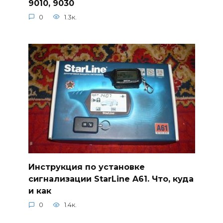
9010, 9030
0
1.3к.
Инструкция по установке
сигнализации StarLine A61. Что, куда
и как
0
1.4к.