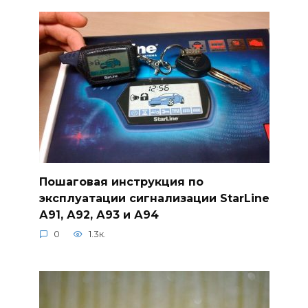
Пошаговая инструкция по
эксплуатации сигнализации StarLine
А91, А92, А93 и А94
0
1.3к.