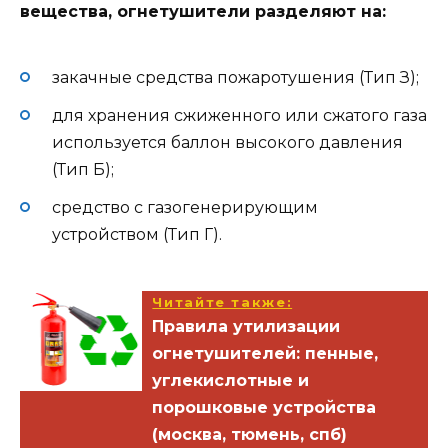
вещества, огнетушители разделяют на:
закачные средства пожаротушения (Тип З);
для хранения сжиженного или сжатого газа
используется баллон высокого давления
(Тип Б);
средство с газогенерирующим
устройством (Тип Г).
Читайте также:
Правила утилизации
огнетушителей: пенные,
углекислотные и
порошковые устройства
(москва, тюмень, спб)