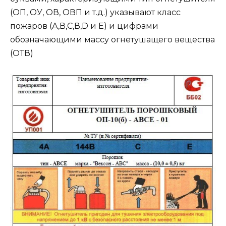
(ОП, ОУ, ОВ, ОВП и т.д.) указывают класс
пожаров (А,В,С,В,D и Е) и цифрами
обозначающими массу огнетушащего вещества
(ОТВ)