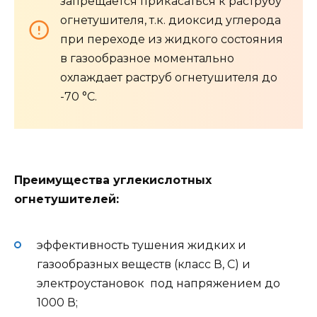
запрещается прикасаться к раструбу
огнетушителя, т.к. диоксид углерода
при переходе из жидкого состояния
в газообразное моментально
охлаждает раструб огнетушителя до
-70 °С.
Преимущества углекислотных
огнетушителей:
эффективность тушения жидких и
газообразных веществ (класс В, С) и
электроустановок под напряжением до
1000 В;