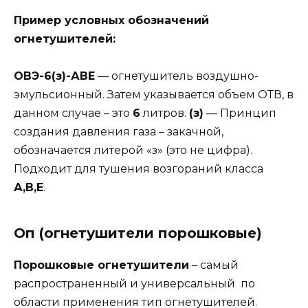
Пример условных обозначений
огнетушителей:
ОВЭ-6(з)-АВЕ
— огнетушитель воздушно-
эмульсионный. Затем указывается объем ОТВ, в
данном случае – это
6
литров.
(з)
— Принцип
создания давления газа – закачной,
обозначается литерой «з» (это не цифра).
Подходит для тушения возгораний класса
А,В,Е
.
Оп (огнетушители порошковые)
Порошковые огнетушители
– самый
распространенный и универсальный по
области применения тип огнетушителей.